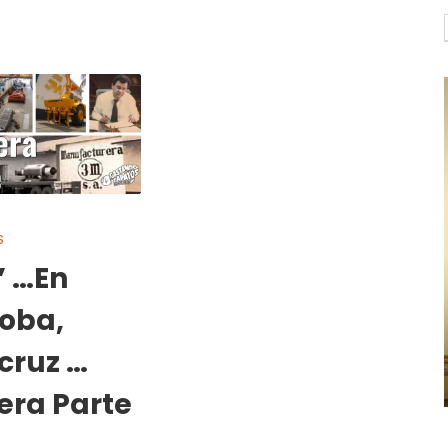
S
” …En
oba,
cruz …
era Parte