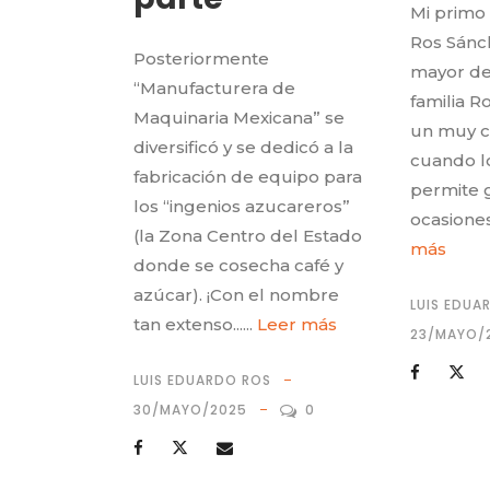
Mi primo
Ros Sánc
Posteriormente
mayor de
“Manufacturera de
familia R
Maquinaria Mexicana” se
un muy c
diversificó y se dedicó a la
cuando lo
fabricación de equipo para
permite g
los “ingenios azucareros”
ocasiones 
(la Zona Centro del Estado
más
donde se cosecha café y
azúcar). ¡Con el nombre
LUIS EDUA
tan extenso......
Leer más
23/MAYO/
LUIS EDUARDO ROS
30/MAYO/2025
0