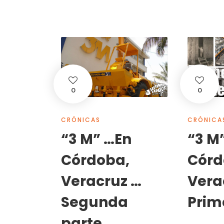
0
0
CRÓNICAS
CRÓNICA
“3 M” …En
“3 M
Córdoba,
Córd
Veracruz …
Vera
Segunda
Prim
parte