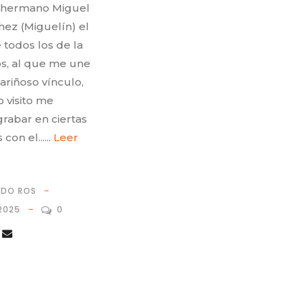
 hermano Miguel
hez (Miguelín) el
 todos los de la
os, al que me une
ariñoso vínculo,
 visito me
rabar en ciertas
con el......
Leer
RDO ROS
2025
0