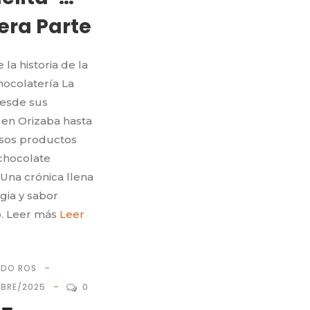
era Parte
la historia de la
hocolatería La
desde sus
 en Orizaba hasta
sos productos
chocolate
 Una crónica llena
gia y sabor
. Leer más
Leer
RDO ROS
MBRE/2025
0