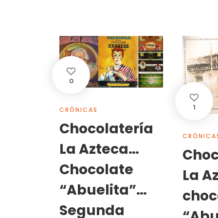
0
1
CRÓNICAS
Chocolatería
CRÓNICA
La Azteca…
Choc
Chocolate
La A
“Abuelita”…
choc
Segunda
“Abu