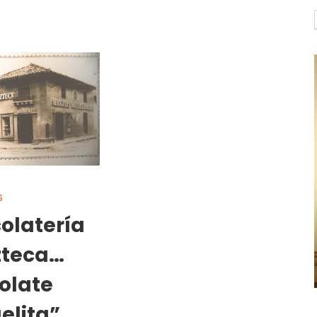
S
olatería
zteca…
olate
elita”…