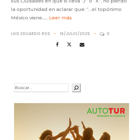
sus Ciudades en que si lleva “J” o “X”, no pierdo
la oportunidad en aclarar que: “…el topónimo
México viene......
Leer más
LUIS EDUARDO ROS
18/JULIO/2025
0
Buscar