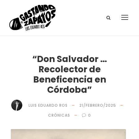
“Don Salvador …
Recolector de
Beneficencia en
Córdoba”
LUIS EDUARDO ROS
21/FEBRERO/2025
CRÓNICAS
0