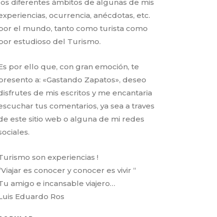
los diferentes ámbitos de algunas de mis
experiencias, ocurrencia, anécdotas, etc.
por el mundo, tanto como turista como
por estudioso del Turismo.
Es por ello que, con gran emoción, te
presento a: «Gastando Zapatos», deseo
disfrutes de mis escritos y me encantaria
escuchar tus comentarios, ya sea a traves
de este sitio web o alguna de mi redes
sociales.
Turismo son experiencias !
“Viajar es conocer y conocer es vivir “
Tu amigo e incansable viajero…
Luis Eduardo Ros