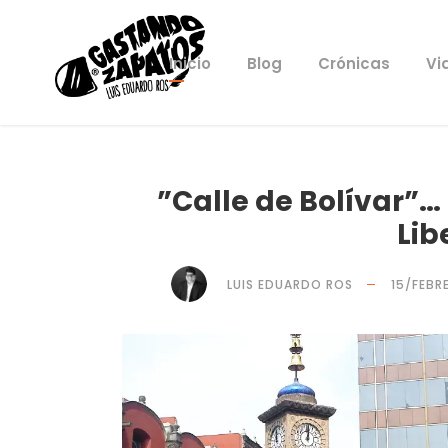
Inicio
Blog
Crónicas
Vi
”Calle de Bolívar”…
Lib
LUIS EDUARDO ROS
15/FEBR