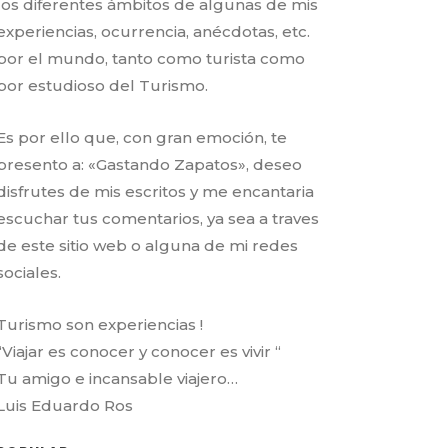
los diferentes ámbitos de algunas de mis
experiencias, ocurrencia, anécdotas, etc.
por el mundo, tanto como turista como
por estudioso del Turismo.
Es por ello que, con gran emoción, te
presento a: «Gastando Zapatos», deseo
disfrutes de mis escritos y me encantaria
escuchar tus comentarios, ya sea a traves
de este sitio web o alguna de mi redes
sociales.
Turismo son experiencias !
“Viajar es conocer y conocer es vivir “
Tu amigo e incansable viajero…
Luis Eduardo Ros