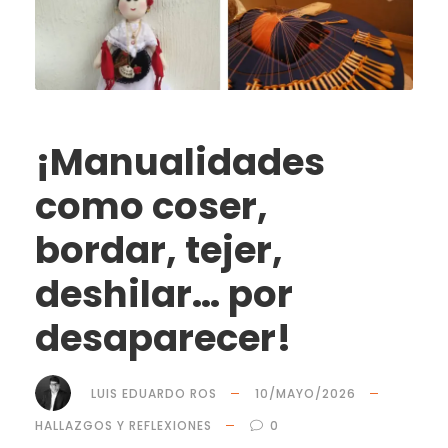
¡Manualidades
como coser,
bordar, tejer,
deshilar… por
desaparecer!
LUIS EDUARDO ROS
10/MAYO/2026
HALLAZGOS Y REFLEXIONES
0