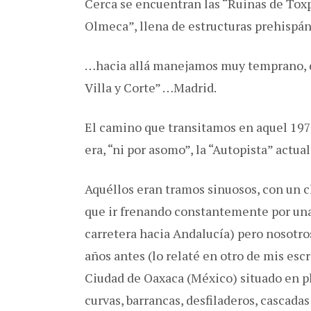
Cerca se encuentran las “Ruinas de Tox
Olmeca”, llena de estructuras prehispá
…hacia allá manejamos muy temprano, d
Villa y Corte” …Madrid.
El camino que transitamos en aquel 197
era, “ni por asomo”, la “Autopista” actual
Aquéllos eran tramos sinuosos, con un c
que ir frenando constantemente por una v
carretera hacia Andalucía) pero nosotros
años antes (lo relaté en otro de mis esc
Ciudad de Oaxaca (México) situado en pl
curvas, barrancas, desfiladeros, cascada