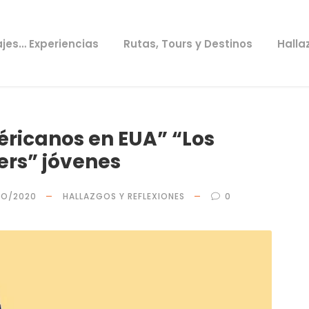
ajes… Experiencias
Rutas, Tours y Destinos
Halla
ricanos en EUA” “Los
rs” jóvenes
YO/2020
HALLAZGOS Y REFLEXIONES
0