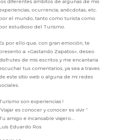
los diferentes ámbitos de algunas de mis
experiencias, ocurrencia, anécdotas, etc.
por el mundo, tanto como turista como
por estudioso del Turismo.
Es por ello que, con gran emoción, te
presento a: «Gastando Zapatos», deseo
disfrutes de mis escritos y me encantaria
escuchar tus comentarios, ya sea a traves
de este sitio web o alguna de mi redes
sociales.
Turismo son experiencias !
“Viajar es conocer y conocer es vivir “
Tu amigo e incansable viajero…
Luis Eduardo Ros