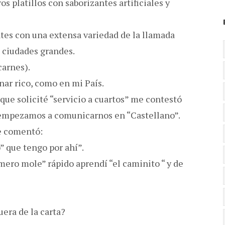
s platillos con saborizantes artificiales y
tes con una extensa variedad de la llamada
s ciudades grandes.
carnes).
ar rico, como en mi País.
que solicité “servicio a cuartos” me contestó
r empezamos a comunicarnos en “Castellano”.
e comentó:
o” que tengo por ahí”.
ero mole” rápido aprendí “el caminito “ y de
era de la carta?