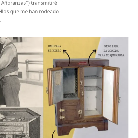
y Añoranzas") transmitiré
éllos que me han rodeado
.