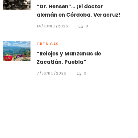
“Dr. Hensen”… ¡El doctor
alemán en Córdoba, Veracruz!
14/JUNIO/2026
0
CRÓNICAS
”Relojes y Manzanas de
Zacatlán, Puebla”
7/JUNIO/2026
0