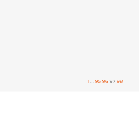
Y hoy es 24 de Diciembre del 2013, un
año significativo por haber arribado a
mis 60 años.... Leer más
Leer más
LUIS EDUARDO ROS
24/DICIEMBRE/2013
1
…
95
96
97
98