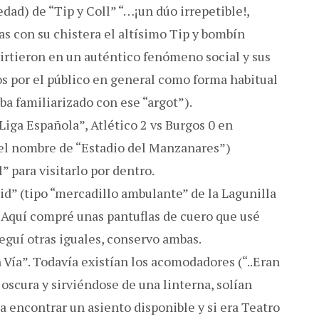
dad) de “Tip y Coll” “…¡un dúo irrepetible!,
s con su chistera el altísimo Tip y bombín
virtieron en un auténtico fenómeno social y sus
os por el público en general como forma habitual
ba familiarizado con ese “argot”).
“Liga Española”, Atlético 2 vs Burgos 0 en
 el nombre de “Estadio del Manzanares”)
” para visitarlo por dentro.
d” (tipo “mercadillo ambulante” de la Lagunilla
 Aquí compré unas pantuflas de cuero que usé
guí otras iguales, conservo ambas.
n Vía”. Todavía existían los acomodadores (“..Eran
oscura y sirviéndose de una linterna, solían
ta encontrar un asiento disponible y si era Teatro