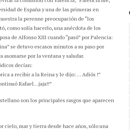
evitar la confusión con Valencia; “Palencia fue,
versidad de España y una de las primeras en
muestra la perenne preocupación de “los
ó, como solía hacerlo, una anécdota de los
posa de Alfonso XIII cuando “pasó” por Palencia:
eina” se detuvo escasos minutos a su paso por
 asomarse por la ventana y saludar.
iódicos decían:
ica a recibir a la Reina y le dijo: … Adiós !”
continuó Rafael…jaja!!”
astellano son los principales rasgos que aparecen
r cielo, mar y tierra desde hace años, sólo una