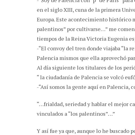
-“Soy de Palencia con “p” de París” para 
en el siglo XIII, cuna de la primera Uni
Europa. Este acontecimiento histórico 
palentinos” por cultivarse…” me coment
tiempos de la Reina Victoria Eugenia es
-“El convoy del tren donde viajaba “la r
Palencia mismos que ella aprovechó para
Al día siguiente los titulares de los per
“ la ciudadanía de Palencia se volcó eufór
-“Así somos la gente aquí en Palencia, 
“…frialdad, seriedad y hablar el mejor c
vinculados a “los palentinos”…”
Y así fue ya que, aunque lo he buscado po