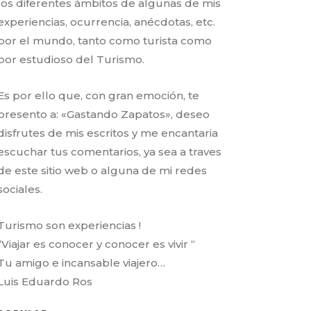
los diferentes ámbitos de algunas de mis
experiencias, ocurrencia, anécdotas, etc.
por el mundo, tanto como turista como
por estudioso del Turismo.
Es por ello que, con gran emoción, te
presento a: «Gastando Zapatos», deseo
disfrutes de mis escritos y me encantaria
escuchar tus comentarios, ya sea a traves
de este sitio web o alguna de mi redes
sociales.
Turismo son experiencias !
“Viajar es conocer y conocer es vivir “
Tu amigo e incansable viajero…
Luis Eduardo Ros