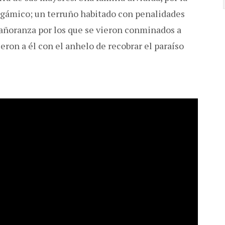
dogámico; un terruño habitado con penalidades
 añoranza por los que se vieron conminados a
ieron a él con el anhelo de recobrar el paraíso