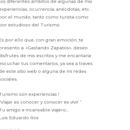
los diferentes ámbitos de algunas de mis
experiencias, ocurrencia, anécdotas, etc.
por el mundo, tanto como turista como
por estudioso del Turismo.
Es por ello que, con gran emoción, te
presento a: «Gastando Zapatos», deseo
disfrutes de mis escritos y me encantaria
escuchar tus comentarios, ya sea a traves
de este sitio web o alguna de mi redes
sociales.
Turismo son experiencias !
“Viajar es conocer y conocer es vivir “
Tu amigo e incansable viajero…
Luis Eduardo Ros