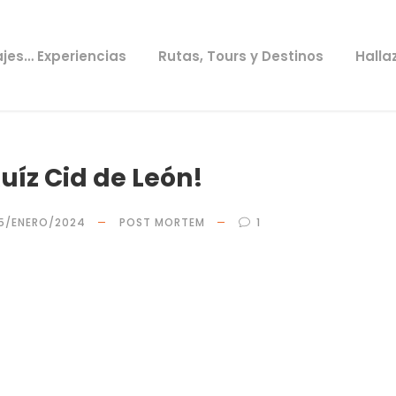
ajes… Experiencias
Rutas, Tours y Destinos
Halla
uíz Cid de León!
15/ENERO/2024
POST MORTEM
1