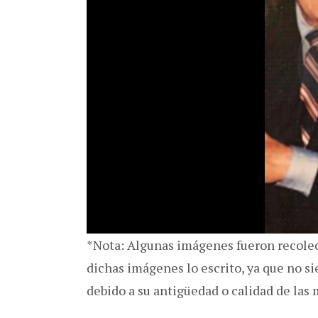
*Nota: Algunas imágenes fueron recolect
dichas imágenes lo escrito, ya que no s
debido a su antigüedad o calidad de las