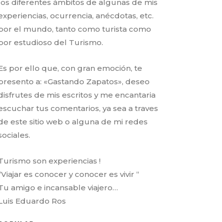
los diferentes ámbitos de algunas de mis
experiencias, ocurrencia, anécdotas, etc.
por el mundo, tanto como turista como
por estudioso del Turismo.
Es por ello que, con gran emoción, te
presento a: «Gastando Zapatos», deseo
disfrutes de mis escritos y me encantaria
escuchar tus comentarios, ya sea a traves
de este sitio web o alguna de mi redes
sociales.
Turismo son experiencias !
“Viajar es conocer y conocer es vivir “
Tu amigo e incansable viajero…
Luis Eduardo Ros