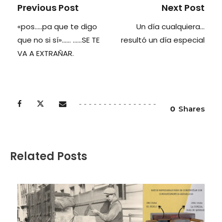
Previous Post
Next Post
«pos…..pa que te digo
Un día cualquiera…
que no si sí»…… ……SE TE
resultó un día especial
VA A EXTRAÑAR.
0
Shares
Related Posts