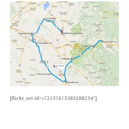
[flickr_set id=»72157673583288234″]