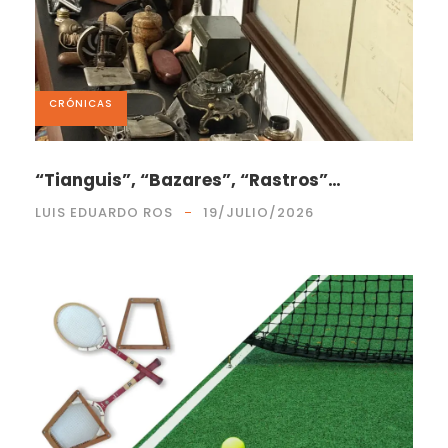
CRÓNICAS
“Tianguis”, “Bazares”, “Rastros”…
LUIS EDUARDO ROS
19/JULIO/2026