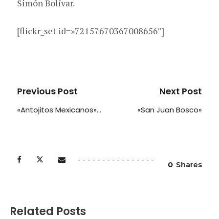
Simón Bolívar.
[flickr_set id=»72157670367008656″]
Previous Post
Next Post
«Antojitos Mexicanos»…
«San Juan Bosco»
0
Shares
Related Posts