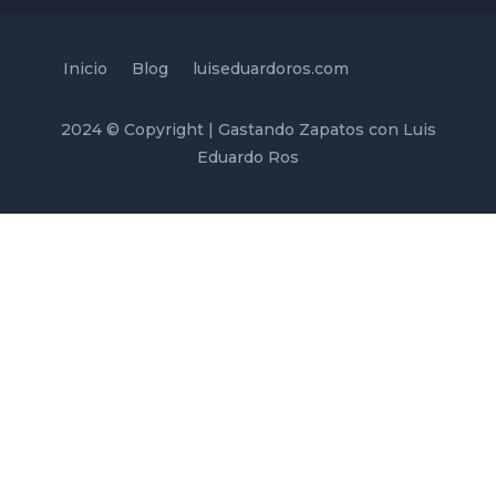
Inicio
Blog
luiseduardoros.com
2024 © Copyright | Gastando Zapatos con Luis
Eduardo Ros