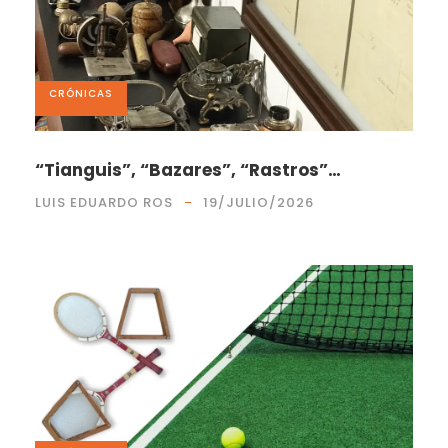
CRÓNICAS
“Tianguis”, “Bazares”, “Rastros”…
LUIS EDUARDO ROS
19/JULIO/2026