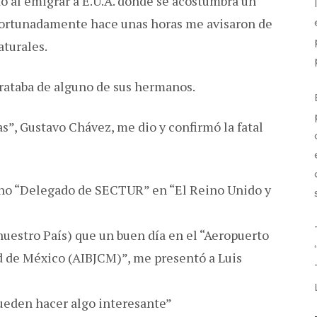
o al emigrar a E.U.A. donde se acostumbra un
fortunadamente hace unas horas me avisaron de
aturales.
trataba de alguno de sus hermanos.
s”, Gustavo Chávez, me dio y confirmó la fatal
no “Delegado de SECTUR” en “El Reino Unido y
nuestro País) que un buen día en el “Aeropuerto
d de México (AIBJCM)”, me presentó a Luis
pueden hacer algo interesante”