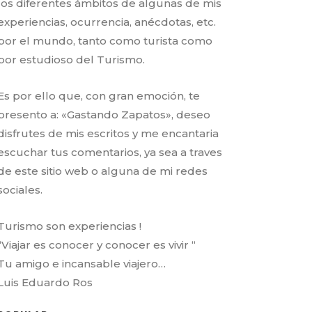
los diferentes ámbitos de algunas de mis
experiencias, ocurrencia, anécdotas, etc.
por el mundo, tanto como turista como
por estudioso del Turismo.
Es por ello que, con gran emoción, te
presento a: «Gastando Zapatos», deseo
disfrutes de mis escritos y me encantaria
escuchar tus comentarios, ya sea a traves
de este sitio web o alguna de mi redes
sociales.
Turismo son experiencias !
“Viajar es conocer y conocer es vivir “
Tu amigo e incansable viajero…
Luis Eduardo Ros