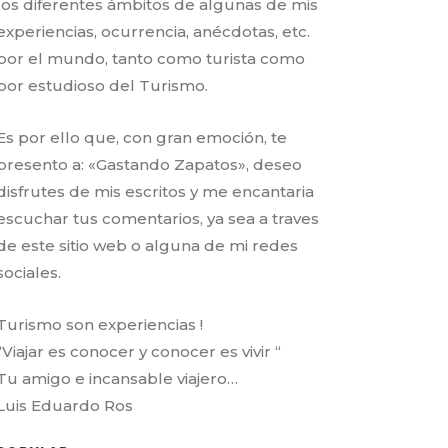
los diferentes ámbitos de algunas de mis
experiencias, ocurrencia, anécdotas, etc.
por el mundo, tanto como turista como
por estudioso del Turismo.
Es por ello que, con gran emoción, te
presento a: «Gastando Zapatos», deseo
disfrutes de mis escritos y me encantaria
escuchar tus comentarios, ya sea a traves
de este sitio web o alguna de mi redes
sociales.
Turismo son experiencias !
“Viajar es conocer y conocer es vivir “
Tu amigo e incansable viajero…
Luis Eduardo Ros