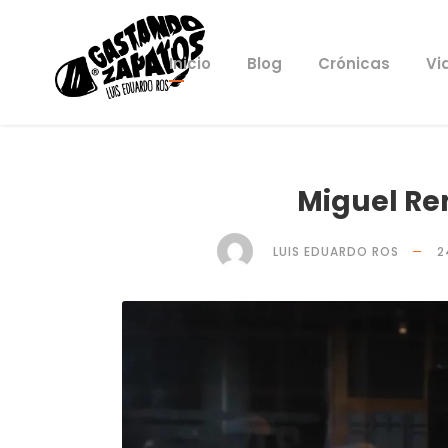
Inicio
Blog
Crónicas
Vi
Miguel R
LUIS EDUARDO ROS
2