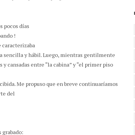
os pocos días
bando !
e caracterizaba
 sencilla y hábil. Luego, mientras gentilmente
 y cansadas entre “la cabina” y “el primer piso
ecibida. Me propuso que en breve continuaríamos
rte del
 grabado: