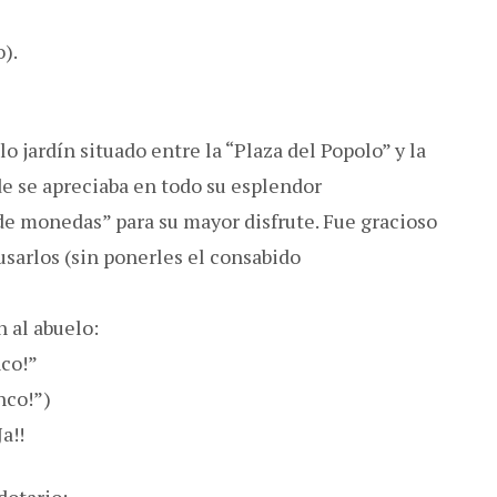
).
o jardín situado entre la “Plaza del Popolo” y la
e se apreciaba en todo su esplendor
de monedas” para su mayor disfrute. Fue gracioso
sarlos (sin ponerles el consabido
 al abuelo:
nco!”
nco!”)
a!!