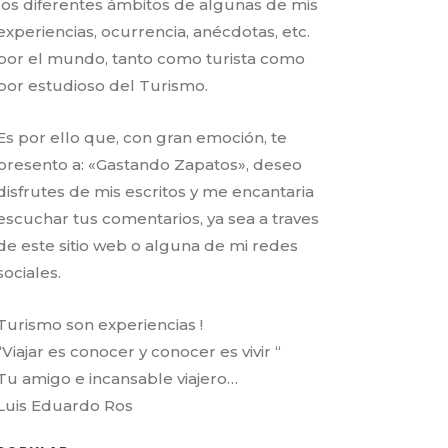
los diferentes ámbitos de algunas de mis
experiencias, ocurrencia, anécdotas, etc.
por el mundo, tanto como turista como
por estudioso del Turismo.
Es por ello que, con gran emoción, te
presento a: «Gastando Zapatos», deseo
disfrutes de mis escritos y me encantaria
escuchar tus comentarios, ya sea a traves
de este sitio web o alguna de mi redes
sociales.
Turismo son experiencias !
“Viajar es conocer y conocer es vivir “
Tu amigo e incansable viajero…
Luis Eduardo Ros