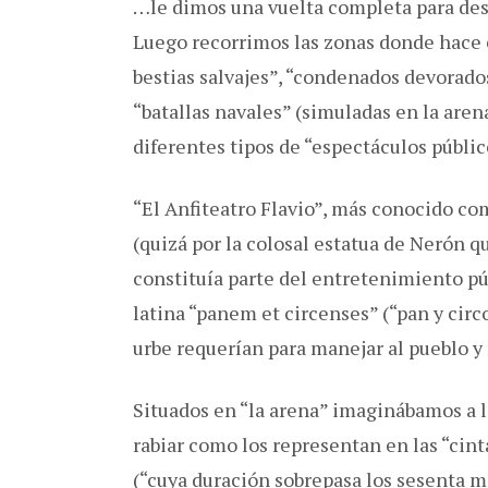
…le dimos una vuelta completa para despu
Luego recorrimos las zonas donde hace 
bestias salvajes”, “condenados devorados
“batallas navales” (simuladas en la aren
diferentes tipos de “espectáculos públic
“El Anfiteatro Flavio”, más conocido co
(quizá por la colosal estatua de Nerón qu
constituía parte del entretenimiento pú
latina “panem et circenses” (“pan y circ
urbe requerían para manejar al pueblo 
Situados en “la arena” imaginábamos a l
rabiar como los representan en las “cin
(“cuya duración sobrepasa los sesenta 