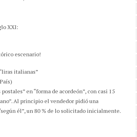
glo XXI:
tórico escenario!
“liras italianas”
País)
s postales” en “forma de acordeón”, con casi 15
ano”. Al principio el vendedor pidió una
“según él”, un 80 % de lo solicitado inicialmente.