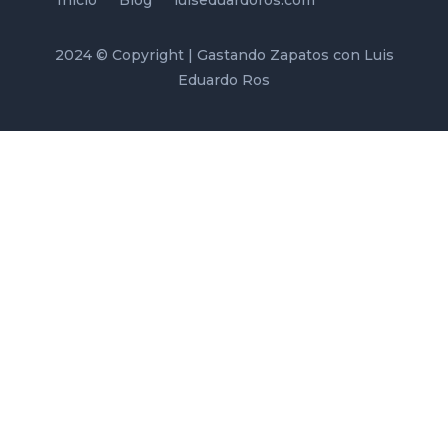
Inicio
Blog
luiseduardoros.com
2024 © Copyright | Gastando Zapatos con Luis
Eduardo Ros