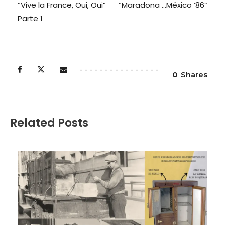
“Vive la France, Oui, Oui”
“Maradona …México ‘86”
Parte 1
0
Shares
Related Posts