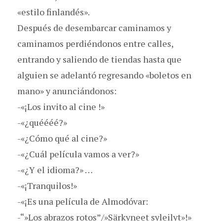
«estilo finlandés».
Después de desembarcar caminamos y
caminamos perdiéndonos entre calles,
entrando y saliendo de tiendas hasta que
alguien se adelantó regresando «boletos en
mano» y anunciándonos:
-«¡Los invito al cine !»
-«¿quéééé?»
-«¿Cómo qué al cine?»
-«¿Cuál película vamos a ver?»
-«¿Y el idioma?» …
-«¡Tranquilos!»
-«¡Es una película de Almodóvar:
-“»Los abrazos rotos”/»Särkyneet syleilyt»!»