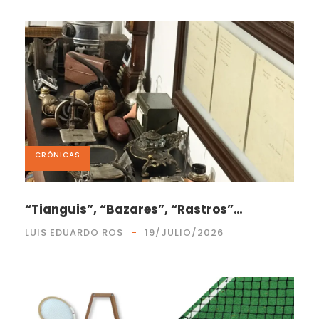
CRÓNICAS
“Tianguis”, “Bazares”, “Rastros”…
LUIS EDUARDO ROS
19/JULIO/2026