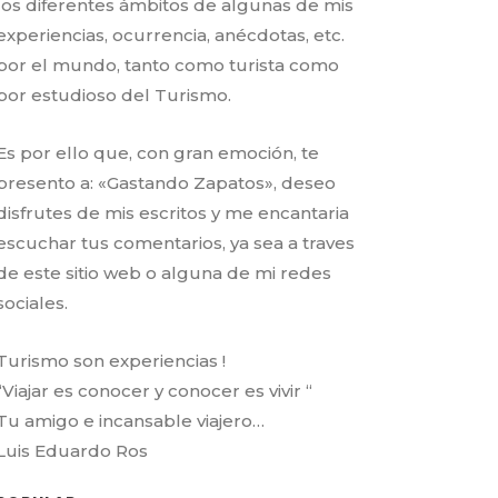
los diferentes ámbitos de algunas de mis
experiencias, ocurrencia, anécdotas, etc.
por el mundo, tanto como turista como
por estudioso del Turismo.
Es por ello que, con gran emoción, te
presento a: «Gastando Zapatos», deseo
disfrutes de mis escritos y me encantaria
escuchar tus comentarios, ya sea a traves
de este sitio web o alguna de mi redes
sociales.
Turismo son experiencias !
“Viajar es conocer y conocer es vivir “
Tu amigo e incansable viajero…
Luis Eduardo Ros