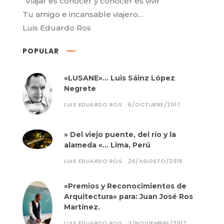
“Viajar es conocer y conocer es vivir “
Tu amigo e incansable viajero…
Luis Eduardo Ros
POPULAR
«LUSANE»… Luis Sáinz López
Negrete
LUIS EDUARDO ROS
6/OCTUBRE/2017
» Del viejo puente, del río y la
alameda «… Lima, Perú
LUIS EDUARDO ROS
26/AGOSTO/2016
«Premios y Reconocimientos de
Arquitectura» para: Juan José Ros
Martínez.
LUIS EDUARDO ROS
3/NOVIEMBRE/2017