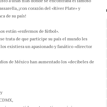
usto a unas filas donde se encontraba el famoso
ssarella, ¡con corazón del «River Plate» y
ca de su país!
s están «enfermos de fútbol».
e trata de que participe su país el mundo les
los existiera un apasionado y fanático «director
dios de México han aumentado los «decibeles de
 y
n CDMX,