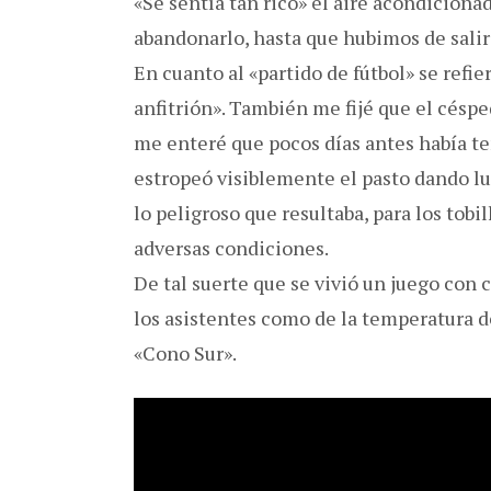
«Se sentía tan rico» el aire acondiciona
abandonarlo, hasta que hubimos de salir
En cuanto al «partido de fútbol» se refie
anfitrión». También me fijé que el césp
me enteré que pocos días antes había te
estropeó visiblemente el pasto dando lu
lo peligroso que resultaba, para los tobi
adversas condiciones.
De tal suerte que se vivió un juego con
los asistentes como de la temperatura de
«Cono Sur».