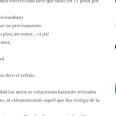
ía electricidad tuvo que subir los 11 pisos por
uncionaban)
que no precisamente
 piso, ascensor….») ¡Ja!
cama,
bol
o dice el refrán:
dad los autos se estacionan bastante retirados
io», al «Monumental» aquél que fue testigo de la