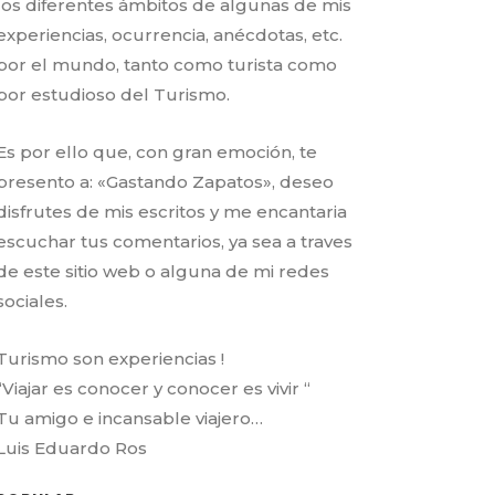
los diferentes ámbitos de algunas de mis
experiencias, ocurrencia, anécdotas, etc.
por el mundo, tanto como turista como
por estudioso del Turismo.
Es por ello que, con gran emoción, te
presento a: «Gastando Zapatos», deseo
disfrutes de mis escritos y me encantaria
escuchar tus comentarios, ya sea a traves
de este sitio web o alguna de mi redes
sociales.
Turismo son experiencias !
“Viajar es conocer y conocer es vivir “
Tu amigo e incansable viajero…
Luis Eduardo Ros