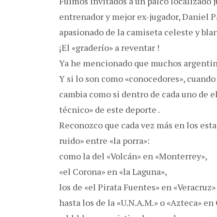
Fuimos invitados a un palco localizado j
entrenador y mejor ex-jugador, Daniel Pa
apasionado de la camiseta celeste y blan
¡El «graderío» a reventar !
Ya he mencionado que muchos argentino
Y si lo son como «conocedores», cuando s
cambia como si dentro de cada uno de el
técnico» de este deporte .
Reconozco que cada vez más en los esta
ruido» entre «la porra»:
como la del «Volcán» en «Monterrey»,
«el Corona» en «la Laguna»,
los de «el Pirata Fuentes» en «Veracruz»
hasta los de la «U.N.A.M.» o «Azteca» e