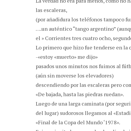
La verdad no era para menos, como no hab
las escaleras,
(por añadidura los teléfonos tampoco f
….un auténtico “tango argentino” (aun
el » Corrientes tres cuatro ocho, segundo
Lo primero que hizo fue tenderse en la 
-«estoy «muerto» me dijo»
pasados unos minutos nos fuimos al fút
(aún sin moverse los elevadores)
descendiendo por las escaleras pero com
«De bajada, hasta las piedras ruedan».
Luego de una larga caminata (por seguri
del lugar) sudorosos llegamos al «Estad
«Final de la Copa del Mundo ‘1978».