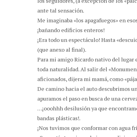
los seguidores, (a excepción de los «pal
ante tal sensación.
Me imaginaba «los apagafuegos» en esos
¡bañando edificios enteros!
¡Era todo un espectáculo! Hasta «descuid
(que anexo al final).
Para mi amigo Ricardo nativo del lugar 
toda naturalidad. Al salir del «Monum
aficionados, dijera mi mamá, como «páj
De camino hacia el auto descubrimos un 
apuramos el paso en busca de una cerve
…¡ooohhh desilusión ya que encontramos
bandas plásticas!.
¡Nos tuvimos que conformar con agua fr