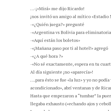
…-¡»Mirá» me dijo Ricardo!
¡nos invitó un amigo al mítico «Estadio
-«¿Quién juega?» pregunté
-«Argentina vs Bolivia para eliminatoria
-«Aquí están los boletos»
-«¡Mañana paso por ti al hotel!» agregó
-«¿A qué hora ?»
-«No sé exactamente, espera en tu cuart
Al día siguiente ¡no «aparecía»!
….para ésto se fue «la luz» y yo no podía 
acondicionado», abrí ventanas y de Ricar
Hasta que empezaron a “tumbar” la puert
llegaba exhausto («echando ajos y ceboll