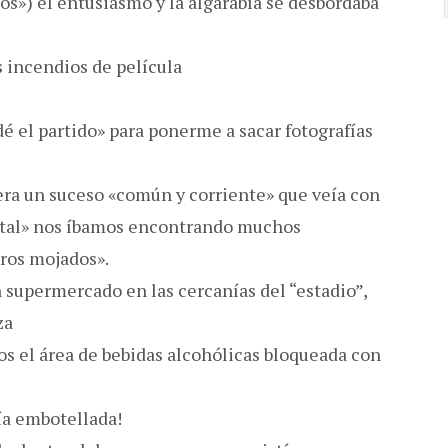
cos») el entusiasmo y la algarabía se desbordaba
 incendios de película
é el partido» para ponerme a sacar fotografías
era un suceso «común y corriente» que veía con
ental» nos íbamos encontrando muchos
aros mojados».
supermercado en las cercanías del “estadio”,
za
 el área de bebidas alcohólicas bloqueada con
ía embotellada!