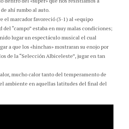
do dentro del «super» que nos resistíamos a
 de ahí rumbo al auto.
re el marcador favoreció (3-1) al «equipo
ed del “campo” estaba en muy malas condiciones;
nido lugar un espectáculo musical el cual
gar a que los «hinchas» mostraran su enojo por
llos de la “Selección Albiceleste”, jugar en tan
 calor, mucho calor tanto del temperamento de
l ambiente en aquellas latitudes del final del