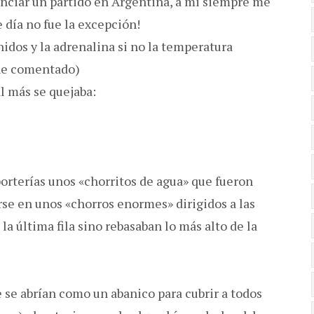
senciar un partido en Argentina, a mi siempre me
 día no fue la excepción!
nidos y la adrenalina si no la temperatura
 he comentado)
l más se quejaba:
orterías unos «chorritos de agua» que fueron
e en unos «chorros enormes» dirigidos a las
 la última fila sino rebasaban lo más alto de la
se abrían como un abanico para cubrir a todos