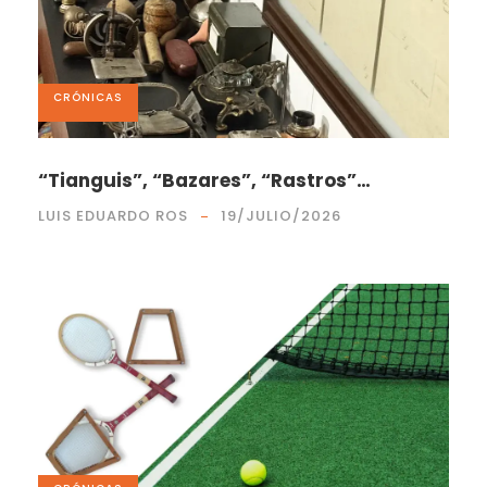
CRÓNICAS
“Tianguis”, “Bazares”, “Rastros”…
LUIS EDUARDO ROS
19/JULIO/2026